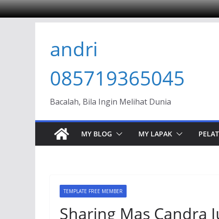
Skip
andri
to
content
085719365045
Bacalah, Bila Ingin Melihat Dunia
MY BLOG
MY LAPAK
PELAT
TEMPLATE FREE MEMBER
Sharing Mas Candra Ju