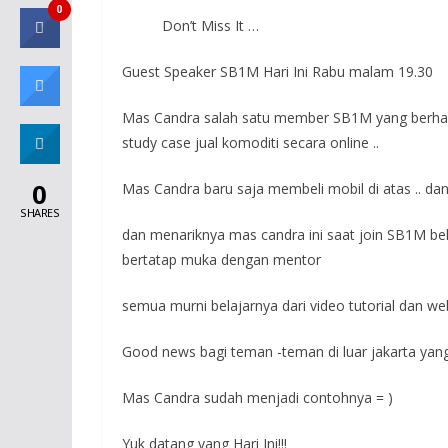
0
Don’t Miss It …
Guest Speaker SB1M Hari Ini Rabu malam 19.30
Mas Candra salah satu member SB1M yang berhasil 
study case jual komoditi secara online ..
0
Mas Candra baru saja membeli mobil di atas .. da
SHARES
dan menariknya mas candra ini saat join SB1M be
bertatap muka dengan mentor
semua murni belajarnya dari video tutorial dan 
Good news bagi teman -teman di luar jakarta yan
Mas Candra sudah menjadi contohnya = )
Yuk datang yang Hari Ini!!!