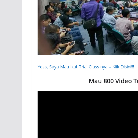
Yess, Saya Mau Ikut Trial Class nya – Klik Disini!!!
Mau 800 Video T