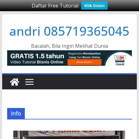
Daftar Free Tutorial
Klik Disini
Skip
andri 085719365045
to
content
Bacalah, Bila Ingin Melihat Dunia
Info