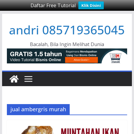
Daftar Free Tutorial
Klik Disini
Skip
andri 085719365045
to
content
Bacalah, Bila Ingin Melihat Dunia
jual ambergris murah