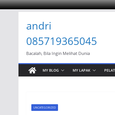
Skip
andri
to
content
085719365045
Bacalah, Bila Ingin Melihat Dunia
MY BLOG
MY LAPAK
PELAT
UNCATEGORIZED