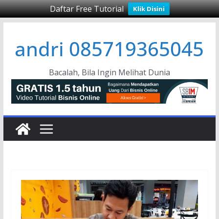
Daftar Free Tutorial
Klik Disini
Skip
andri 085719365045
to
content
Bacalah, Bila Ingin Melihat Dunia